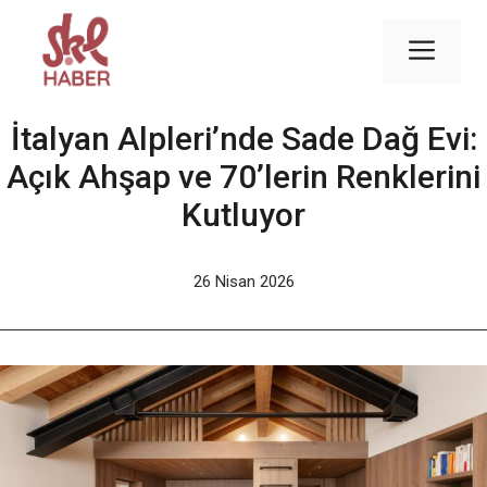
İçeriğe
atla
Men
İtalyan Alpleri’nde Sade Dağ Evi:
Açık Ahşap ve 70’lerin Renklerini
Kutluyor
26 Nisan 2026