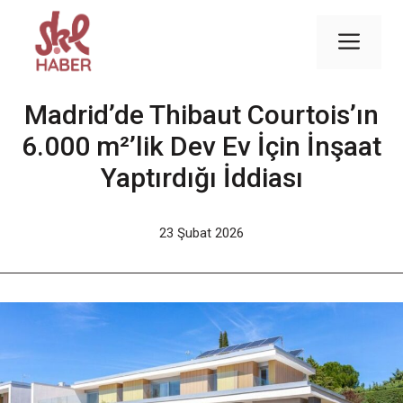
İçeriğe
atla
Men
Madrid’de Thibaut Courtois’ın
6.000 m²’lik Dev Ev İçin İnşaat
Yaptırdığı İddiası
23 Şubat 2026