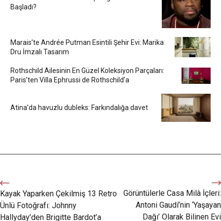
Başladı?
Marais’te Andrée Putman Esintili Şehir Evi: Marika
Dru İmzalı Tasarım
Rothschild Ailesinin En Güzel Koleksiyon Parçaları:
Paris’ten Villa Ephrussi de Rothschild’a
Atina’da havuzlu dubleks: Farkındalığa davet
Görüntülerle Casa Milà İçleri:
Kayak Yaparken Çekilmiş 13 Retro
Antoni Gaudí’nin ‘Yaşayan
Ünlü Fotoğrafı: Johnny
Dağı’ Olarak Bilinen Evi
Hallyday’den Brigitte Bardot’a